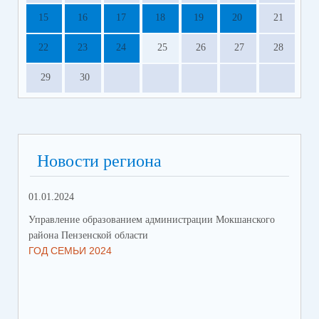
15
16
17
18
19
20
21
22
23
24
25
26
27
28
29
30
Новости региона
01.01.2024
31.
Управление образованием администрации Мокшанского
Упр
района Пензенской области
рай
ГОД СЕМЬИ 2024
СО
СР
ЗА
ДВ