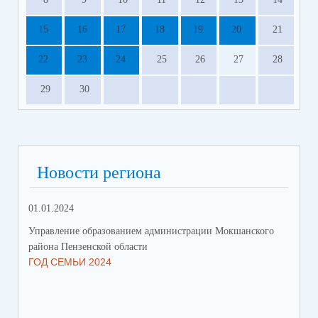
15
16
17
18
19
20
21
22
23
24
25
26
27
28
29
30
Новости региона
01.01.2024
31.
Управление образованием администрации Мокшанского
Упр
района Пензенской области
рай
ГОД СЕМЬИ 2024
СО
СР
ЗА
ДВ