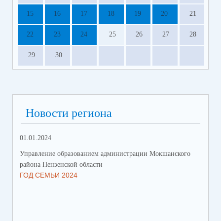
15
16
17
18
19
20
21
22
23
24
25
26
27
28
29
30
Новости региона
01.01.2024
31.
Управление образованием администрации Мокшанского
Упр
района Пензенской области
рай
ГОД СЕМЬИ 2024
СО
СР
ЗА
ДВ