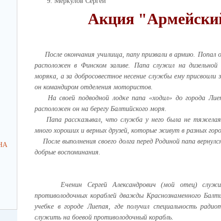
Меркулов Сергей
Пензенской области
Акция "Армейски
СОСТОЯЛСЯ ТУРНИР ПО УЛИЧНОМУ
БАСКЕТБОЛУ СРЕДИ МОЛОДЕЖНЫХ
КОМАНД, ПОСВЯЩЕННЫЙ
ЗАКРЫТИЮ РАЙОННОГО ФЕСТИВАЛЯ
После окончания училища, папу призвали в армию. Попал о
«ЛЕТО В ДВИЖЕНИИ»
расположен в Финском заливе. Папа служил на дизельной 
моряка, а за добросовестное несение службы ему присвоили
28.08.2024
он командиром отделения мотористов.
27.08.2024
На своей подводной лодке папа «ходил» до города Лие
Управление образованием
Управление образова
расположен он на берегу Балтийского моря.
администрации Мокшанского района
администрации Мокша
Папа рассказывал, что служба у него была не тяжелая.
Пензенской области
Пензенской области
много хороших и верных друзей, которые живут в разных горо
ПРИГЛАШАЕМ НА МИТИНГ,
ОДИН ДЕНЬ В ЛЕСУ.
После выполнения своего долга перед Родиной папа вернулся
НА
ПОСВЯЩЕННЫМ ДНЮ
добрые воспоминания.
СОЛИДАРНОСТИ В БОРЬБЕ С
ТЕРРОРИЗМОМ
Еченин Сергей Александрович (мой отец) служи
противолодочных кораблей дважды Краснознаменного Балти
учебке в городе Лиепая, где получил специальность ради
служить на боевой противолодочный корабль.