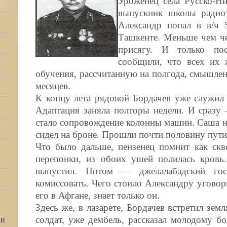
Уроженец села Русско-Ни
выпускник школы радио
Александр попал в в/ч 
Ташкенте. Меньше чем че
присягу. И только по
сообщили, что всех их 
обучения, рассчитанную на полгода, смышлен
месяцев.
К концу лета рядовой Бордачев уже служил 
Адаптация заняла полторы недели. И сразу
стало сопровождение колонны машин. Саша 
сидел на броне. Прошли почти половину пути
Что было дальше, пензенец помнит как скв
перепонки, из обоих ушей полилась кровь
выпустил. Потом — джелалабадский гос
комиссовать. Чего стоило Александру уговор
его в Афгане, знает только он.
Здесь же, в лазарете, Бордачев встретил зе
солдат, уже дембель, рассказал молодому бо
МИ