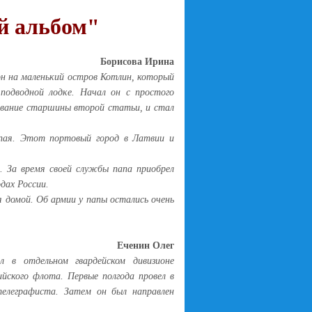
й альбом"
Борисова Ирина
н на маленький остров Котлин, который
подводной лодке. Начал он с простого
 звание старшины второй статьи, и стал
пая. Этот портовый город в Латвии и
нием
нского района
 За время своей службы папа приобрел
дах России.
 домой. Об армии у папы остались очень
Еченин Олег
л в отдельном гвардейском дивизионе
йского флота. Первые полгода провел в
отелеграфиста. Затем он был направлен