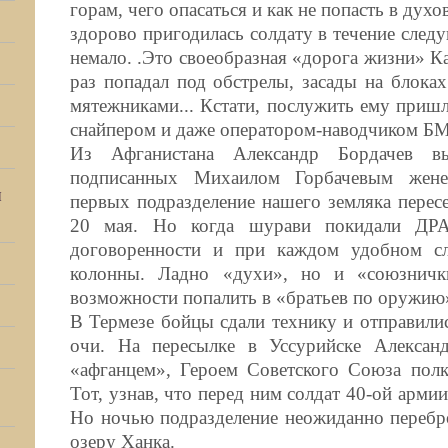
горам, чего опасаться и как не попасть в дух
здорово пригодилась солдату в течение след
немало. .Это своеобразная «дорога жизни» Ка
раз попадал под обстрелы, засады на блоках
мятежниками... Кстати, послужить ему пришл
снайпером и даже оператором-наводчиком Б
Из Афганистана Александр Бордачев 
подписанных Михаилом Горбачевым жене
И
первых подразделение нашего земляка перес
20 мая. Но когда шурави покидали ДРА
договоренности и при каждом удобном слу
колонны. Ладно «духи», но и «союзничк
возможности попалить в «братьев по оружию
В Термезе бойцы сдали технику и отправили
очи. На пересылке в Уссурийске Александ
«афганцем», Героем Советского Союза пол
Тот, узнав, что перед ним солдат 40-ой армии
Но ночью подразделение неожиданно перебр
озеру Ханка.