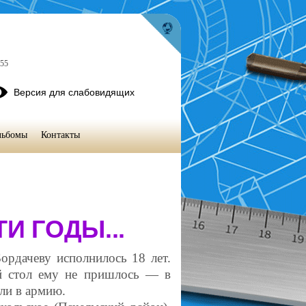
-55
Версия для слабовидящих
льбомы
Контакты
ТИ
ГОДЫ
...
ордачеву исполнилось 18 лет.
й стол ему не пришлось — в
али в армию.