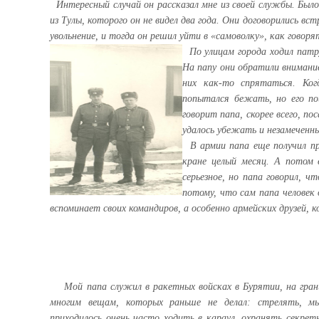
Интересный случай он рассказал мне из своей службы. Было
из Тулы, которого он не видел два года. Они договорились вс
увольнение, и тогда он решил уйти в «самоволку», как говор
По улицам города ходил патр
На папу они обратили внимание
них как-то спрятаться. Ког
попытался бежать, но его по
говорит папа, скорее всего, по
удалось убежать и незамеченн
В армии папа еще получил п
кране целый месяц. А потом 
серьезное, но папа говорил, ч
потому, что сам папа человек 
вспоминает своих командиров, а особенно армейских друзей, к
Мой папа служил в ракетных войсках в Бурятии, на гран
многим вещам, которых раньше не делал: стрелять, мы
приходилось очень часто ходить в караул, охранять секре