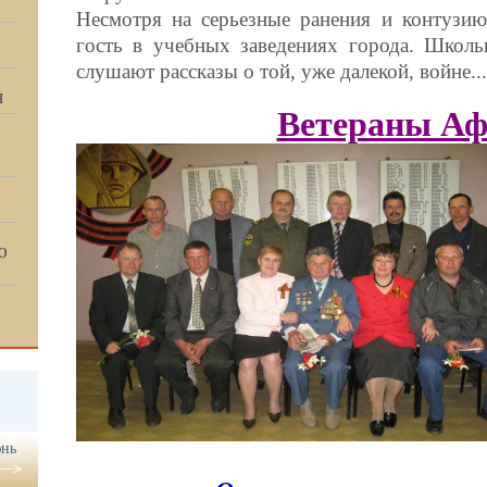
Несмотря на серьезные ранения и контузию
гость в учебных заведениях города. Школь
слушают рассказы о той, уже далекой, войне...
Я
Ветераны Аф
Ю
нь