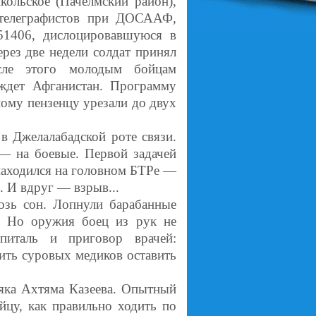
кольское (Пачелмский район),
телеграфистов при ДОСААФ,
51406, дислоцировавшуюся в
рез две недели солдат принял
сле этого молодым бойцам
ждет Афганистан. Программу
ому пензенцу урезали до двух
в Джелалабадской роте связи.
 — на боевые. Первой задачей
находился на головном БТРе —
. И вдруг — взрыв...
озь сон. Лопнули барабанные
. Но оружия боец из рук не
питаль и приговор врачей:
ить суровых медиков оставить
мляка Ахтяма Казеева. Опытный
йцу, как правильно ходить по