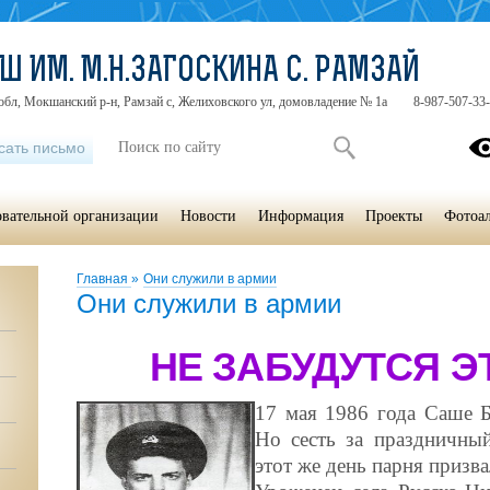
Ш ИМ. М.Н.ЗАГОСКИНА С. РАМЗАЙ
обл, Мокшанский р-н, Рамзай с, Желиховского ул, домовладение № 1а
8-987-507-33
сать письмо
овательной организации
Новости
Информация
Проекты
Фотоа
Главная
»
Они служили в армии
Они служили в армии
НЕ
ЗАБУДУТСЯ
Э
17 мая 1986 года Саше Б
Но сесть за праздничны
этот же день парня призв