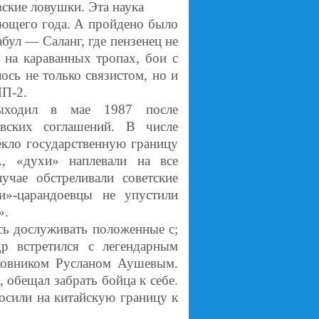
овские ловушки. Эта наука
ующего года. А пройдено было
бул — Саланг, где пензенец не
 на караванных тропах, бои с
ось не только связистом, но и
МП-2.
выходил в мае 1987 после
вских соглашений. В числе
екло государственную границу
, «духи» наплевали на все
чае обстреливали советские
и»-царандоевцы не упустили
».
сь дослуживать положенные с;
р встретился с легендарным
ковником Русланом Аушевым.
, обещал забрать бойца к себе.
осили на китайскую границу к