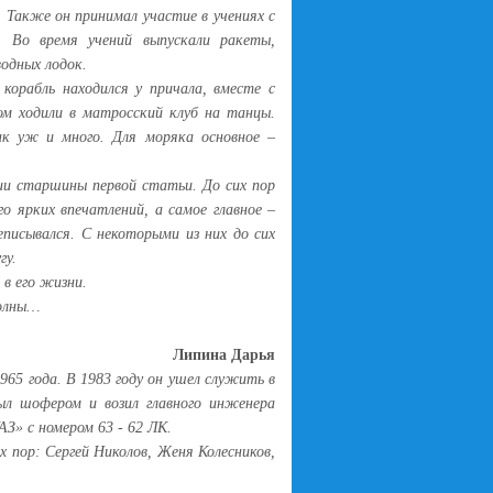
Также он принимал участие в учениях с
. Во время учений выпускали ракеты,
одных лодок.
рабль находился у причала, вместе с
ром ходили в матросский клуб на танцы.
так уж и много. Для моряка основное –
ии старшины первой статьи. До сих пор
о ярких впечатлений, а самое главное –
еписывался. С некоторыми из них до сих
гу.
в его жизни.
волны…
Липина Дарья
965 года. В 1983 году он ушел служить в
ыл шофером и возил главного инженера
З» с номером 63 - 62 ЛК.
 пор: Сергей Николов, Женя Колесников,