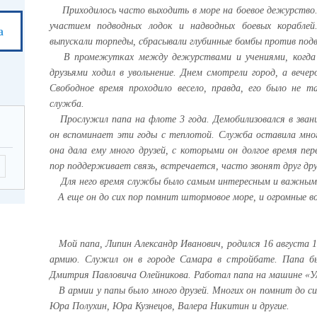
Приходилось часто выходить в море на боевое дежурство. 
участием подводных лодок и надводных боевых кораблей
а
выпускали торпеды, сбрасывали глубинные бомбы против подв
В промежутках между дежурствами и учениями, когда ко
друзьями ходил в увольнение. Днем смотрели город, а вече
Свободное время проходило весело, правда, его было не 
служба.
Прослужил папа на флоте 3 года. Демобилизовался в зван
он вспоминает эти годы с теплотой. Служба оставила мног
она дала ему много друзей, с которыми он долгое время пер
пор поддерживает связь, встречается, часто звонят друг дру
Для него время службы было самым интересным и важным 
А еще он до сих пор помнит штормовое море, и огромные 
Мой папа, Липин Александр Иванович, родился 16 августа 1
армию. Служил он в городе Самара в стройбате. Папа б
Дмитрия Павловича Олейникова. Работал папа на машине «УА
В армии у папы было много друзей. Многих он помнит до сих
Юра Полухин, Юра Кузнецов, Валера Никитин и другие.