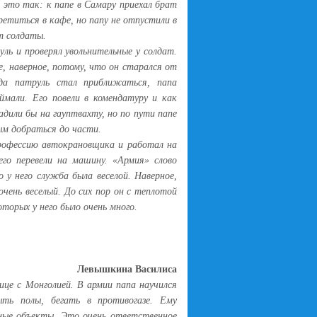
 это так: к папе в Самару приехал брат
третиться в кафе, но папу не отпустили в
ят солдаты.
уль и проверял увольнительные у солдат.
, наверное, потому, что он старался от
да патруль стал приближаться, папа
ймали. Его повели в комендатуру и как
садили бы на гауптвахту, но по пути папе
ым добраться до части.
рофессию автокрановщика и работал на
его перевели на машину. «Армия» слово
то у него служба была веселой. Наверное,
очень веселый. До сих пор он с теплотой
оторых у него было очень много.
Левышкина Василиса
ице с Монголией. В армии папа научился
ть полы, бегать в противогазе. Ему
тные объекты. Это очень ответственное