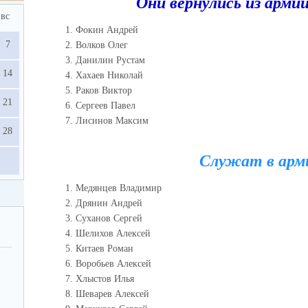
Они вернулись из армии
вс
Фокин Андрей
7
Волков Олег
Данилин Рустам
14
Хахаев Николай
Раков Виктор
21
Сергеев Павел
Лисинов Максим
28
Служат в арм
Медянцев Владимир
Дрянин Андрей
Суханов Сергей
Шелихов Алексей
Китаев Роман
Воробьев Алексей
31.08.2024
Хлыстов Илья
Управление образованием
Шеварев Алексей
администрации Мокшанского района