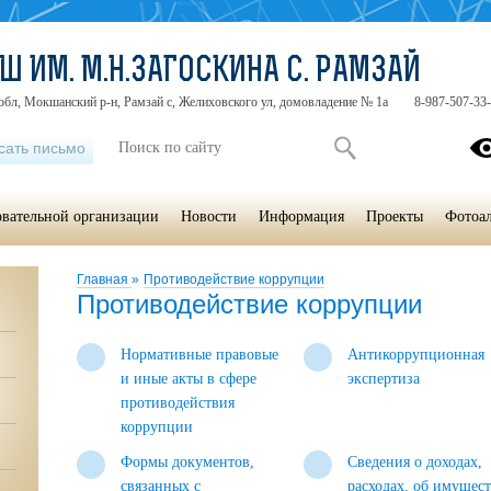
Ш ИМ. М.Н.ЗАГОСКИНА С. РАМЗАЙ
обл, Мокшанский р-н, Рамзай с, Желиховского ул, домовладение № 1а
8-987-507-33
сать письмо
овательной организации
Новости
Информация
Проекты
Фотоа
Главная
»
Противодействие коррупции
Противодействие коррупции
Нормативные правовые
Антикоррупционная
и иные акты в сфере
экспертиза
противодействия
коррупции
Формы документов,
Сведения о доходах,
связанных с
расходах, об имущес