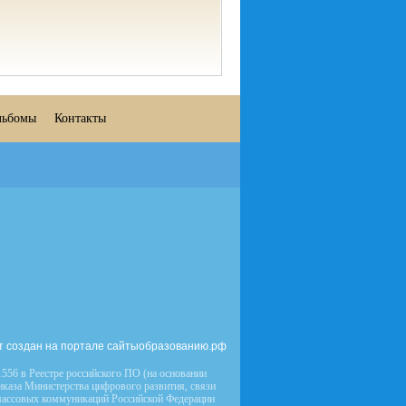
льбомы
Контакты
т создан на портале сайтыобразованию.рф
556 в Реестре российского ПО (на основании
иказа Министерства цифрового развития, связи
массовых коммуникаций Российской Федерации