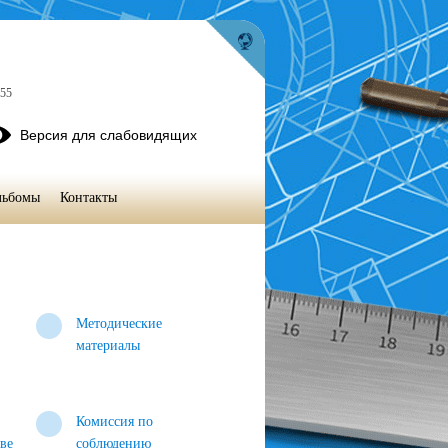
-55
Версия для слабовидящих
льбомы
Контакты
Методические
материалы
Комиссия по
тве
соблюдению